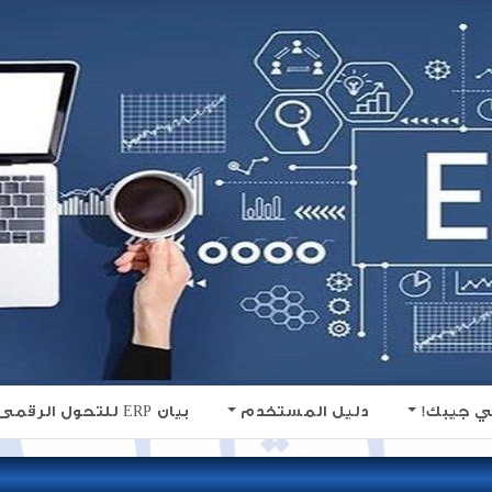
ي جيبك!
دليل المستخدم
بيان ERP للتحول الرقمى