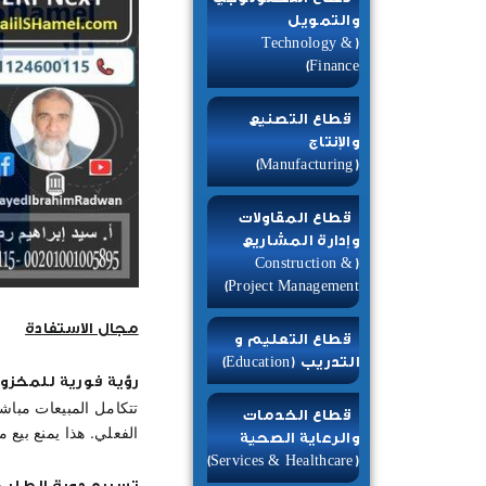
والتمويل
(Technology &
Finance)
قطاع التصنيع
والإنتاج
(Manufacturing)
قطاع المقاولات
وإدارة المشاريع
(Construction &
Project Management)
مجال الاستفادة
قطاع التعليم و
التدريب (Education)
رؤية فورية للمخزون
تتكامل المبيعات مباش
قطاع الخدمات
الفعلي. هذا يمنع بيع 
والرعاية الصحية
(Services & Healthcare)
تسريع دورة الطلب والنقد (sh