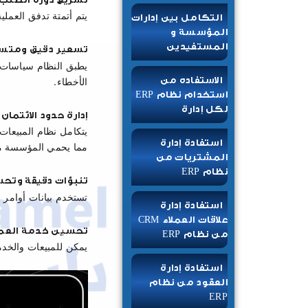
يتم أتمتة تدفق العمل
التكامل بين إدارات
المؤسسة و
المستفيدين
تسعير دقيق ومتس
يطبق النظام سياسات ت
الاستفاده من
الأخطاء.
استخدام نظام ERP
لكل إدارة
إدارة حدود الائتمان
يتكامل نظام المبيعات 
استفادة إدارة
مما يحمي المؤسسة مال
المشتريات من
نظام ERP
تنبؤات دقيقة وتح
تستخدم بيانات أوامر ا
استفادة إدارة
علاقات العملاء CRM
تحسين خدمة العمل
من نظام ERP
يمكن للمبيعات والخدم
استفادة إدارة
العقود من نظام
ERP