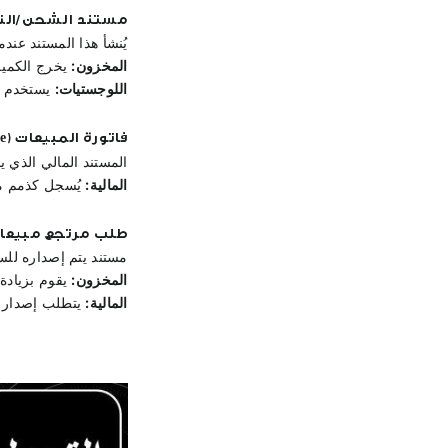
مستند الشحن/التسليم (cument
يُنشأ هذا المستند عند
المخزون:
 يخرج الكمي
اللوجستيات:
 يستخدم ل
فاتورة المبيعات (Sales Invoice)
المستند المالي الذي ي
المالية:
 يُسجل كذمم مدينة (Account Receivable)
طلب مرتجع مبيعات (s Return Order
مستند يتم إصداره للس
المخزون:
 يقوم بزيادة 
المالية:
 يتطلب إصدار إشعار د