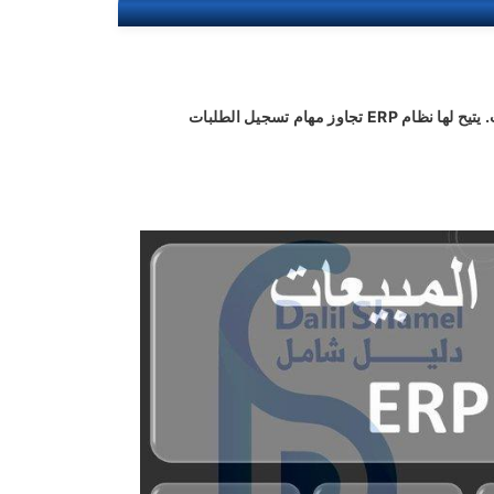
إدارة المبيعات (Sales Management) هي الواجهة الأمامية للمؤسسة والمصدر الرئيسي للإيرادات. يتيح لها نظام ERP تجاوز مهام تسجيل الطلبات 