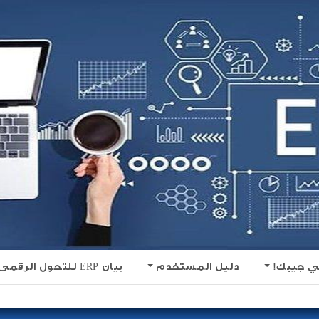
ي جيبك!
دليل المستخدم
بيان ERP للتحول الرقمى