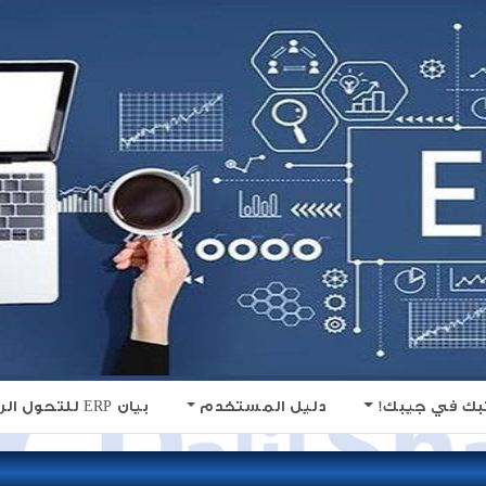
ك في جيبك!
دليل المستخدم
بيان ERP للتحول الرقمى